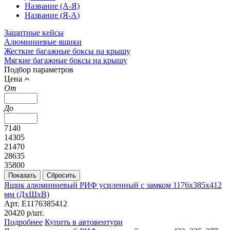
Название (А-Я)
Название (Я-А)
Защитные кейсы
Алюминиевые ящики
Жесткие багажные боксы на крышу
Мягкие багажные боксы на крышу
Подбор параметров
Цена
От
До
7140
14305
21470
28635
35800
Ящик алюминиевый РИФ усиленный с замком 1176х385х412
мм (ДхШхВ)
Арт. E1176385412
20420
р/шт.
Подробнее
Купить в автовентури